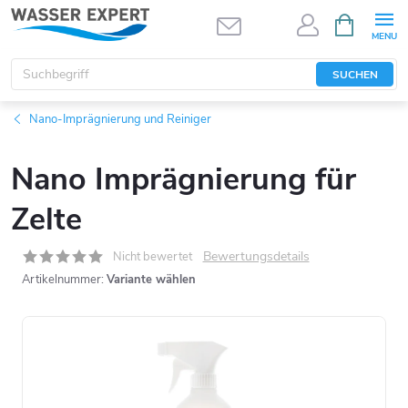
Zum
WARENK
Inhalt
springen
SUCHEN
Nano-Imprägnierung und Reiniger
Nano Imprägnierung für
Zelte
Bewertungsdetails
Nicht bewertet
Artikelnummer:
Variante wählen