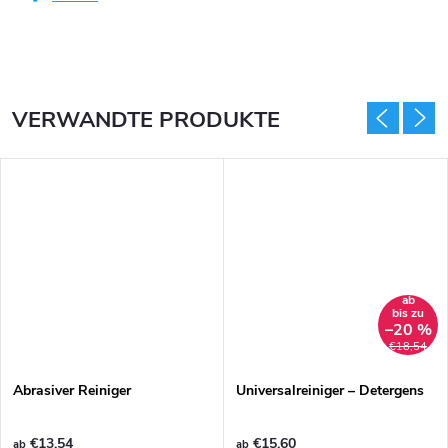
VERWANDTE PRODUKTE
ab
bis zu
OSTENLOS
–20 %
€18,54
Abrasiver Reiniger
Universalreiniger – Detergens
€13,54
€15,60
ab
ab