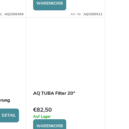
WARENKORB
Nr.:
AQC000459
Art.-Nr.:
AQC000511
AQ TUBA Filter 20“
erung
€82,50
DETAIL
Auf Lager
WARENKORB