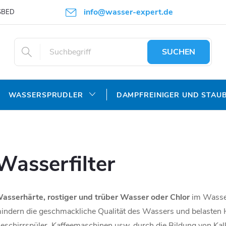
info@wasser-expert.de
SBEDINGUNGEN
DATENSCHUTZERKLÄRUNG
SUCHEN
WASSERSPRUDLER
DAMPFREINIGER UND STAU
Wasserfilter
asserhärte, rostiger und trüber Wasser oder Chlor
im Wasser
indern die geschmackliche Qualität des Wassers und belasten
eschirrspüler, Kaffeemaschinen usw. durch die Bildung von Ka