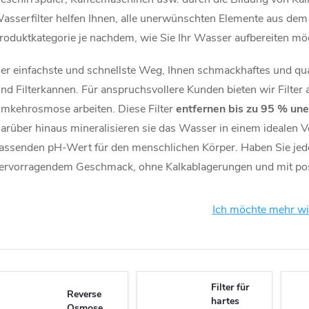
asserfilter helfen Ihnen, alle unerwünschten Elemente aus dem
roduktkategorie je nachdem, wie Sie Ihr Wasser aufbereiten mö
er einfachste und schnellste Weg, Ihnen schmackhaftes und qua
ind
Filterkannen
. Für anspruchsvollere Kunden bieten wir Filter
mkehrosmose
arbeiten. Diese Filter
entfernen bis zu 95 % u
arüber hinaus mineralisieren sie das Wasser in einem idealen V
assenden pH-Wert für den menschlichen Körper. Haben Sie jede
ervorragendem Geschmack, ohne Kalkablagerungen und mit posit
Ich möchte mehr w
Filter für
Reverse
hartes
Osmose