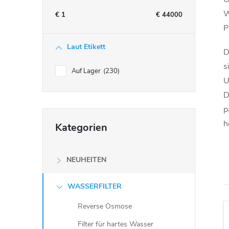
t
W
€
1
€
44000
P
e
Laut Etikett
D
n
s
Auf Lager
230
U
l
D
e
p
Kategorien
h
Kategorien
überspringen
i
s
NEUHEITEN
t
WASSERFILTER
Reverse Osmose
e
Filter für hartes Wasser