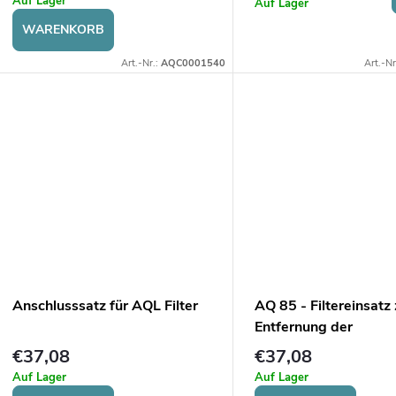
r
Auf Lager
Auf Lager
r
WARENKORB
t
P
Art.-Nr.:
AQC0001540
Art.-Nr
r
e
o
r
d
u
u
n
k
g
Anschlusssatz für AQL Filter
AQ 85 - Filtereinsatz 
t
Entfernung der
Hartwasserbehandlu
€37,08
€37,08
e
Auf Lager
Auf Lager