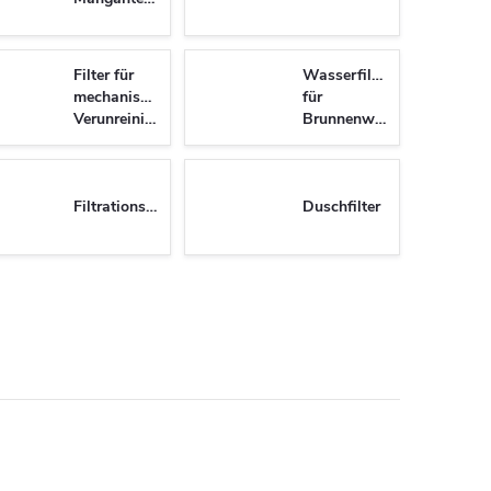
Filter für
Wasserfilter
mechanische
für
Verunreinigungen
Brunnenwasser
Filtrationsflaschen
Duschfilter