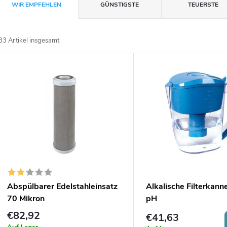
P
WIR EMPFEHLEN
GÜNSTIGSTE
TEUERSTE
r
83
Artikel insgesamt
o
L
d
u
s
k
t
t
e
s
d
Abspülbarer Edelstahleinsatz
Alkalische Filterkan
o
70 Mikron
pH
e
€82,92
€41,63