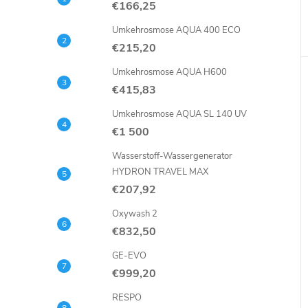
€166,25
Umkehrosmose AQUA 400 ECO
€215,20
i
Umkehrosmose AQUA H600
€415,83
Umkehrosmose AQUA SL 140 UV
€1 500
Wasserstoff-Wassergenerator
HYDRON TRAVEL MAX
€207,92
Oxywash 2
€832,50
GE-EVO
€999,20
RESPO