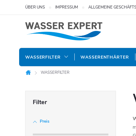
Zum
ÜBER UNS
IMPRESSUM
ALLGEMEINE GESCHÄFT
Inhalt
springen
WASSERFILTER
WASSERENTHÄRTER
WASSERFILTER
Startseite
S
e
W
Preis
i
m
G