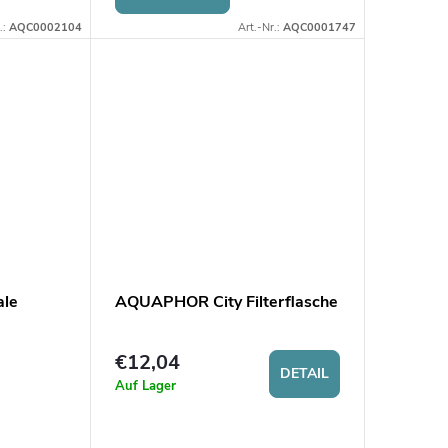
.:
AQC0002104
Art.-Nr.:
AQC0001747
le
AQUAPHOR City Filterflasche
€12,04
DETAIL
Auf Lager