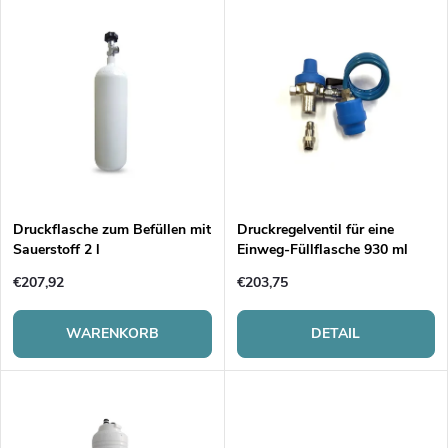
L
Teuerste
o
i
Meistverkauft
d
s
Alphabetisch
u
t
k
e
t
Druckflasche zum Befüllen mit
Druckregelventil für eine
Sauerstoff 2 l
Einweg-Füllflasche 930 ml
d
s
€207,92
€203,75
e
o
WARENKORB
DETAIL
r
r
P
t