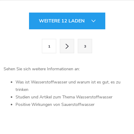
S
WEITERE 12 LADEN
t
e
P
1
3
a
u
g
e
i
Sehen Sie sich weitere Informationen an:
r
n
Was ist Wasserstoffwasser und warum ist es gut, es zu
i
e
trinken
e
Studien und Artikel zum Thema Wasserstoffwasser
l
r
Positive Wirkungen von Sauerstoffwasser
u
e
n
m
g