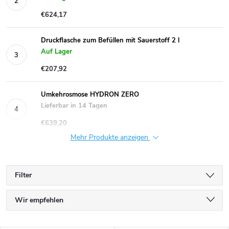
€624,17
Druckflasche zum Befüllen mit Sauerstoff 2 l
Auf Lager
€207,92
Umkehrosmose HYDRON ZERO
Lieferbar in 14 Tagen
€639,20
Mehr Produkte anzeigen
Filter
P
Wir empfehlen
r
Günstigste