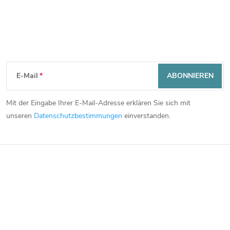
e
Newsletter abonnieren
F
E-Mail
ABONNIEREN
u
Mit der Eingabe Ihrer E-Mail-Adresse erklären Sie sich mit
ß
unseren
Datenschutzbestimmungen
einverstanden.
z
e
i
l