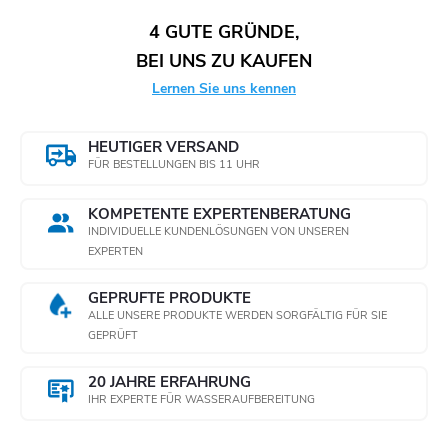
e
4 GUTE GRÜNDE,
n
BEI UNS ZU KAUFEN
t
Lernen Sie uns kennen
e
HEUTIGER VERSAND
d
FÜR BESTELLUNGEN BIS 11 UHR
e
KOMPETENTE EXPERTENBERATUNG
INDIVIDUELLE KUNDENLÖSUNGEN VON UNSEREN
r
EXPERTEN
L
GEPRÜFTE PRODUKTE
ALLE UNSERE PRODUKTE WERDEN SORGFÄLTIG FÜR SIE
i
GEPRÜFT
s
20 JAHRE ERFAHRUNG
t
IHR EXPERTE FÜR WASSERAUFBEREITUNG