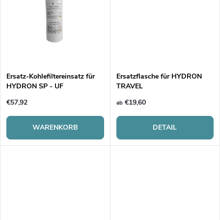
r
i
o
e
d
r
u
Ersatz-Kohlefiltereinsatz für
Ersatzflasche für HYDRON
HYDRON SP - UF
TRAVEL
u
k
€57,92
€19,60
ab
n
t
WARENKORB
DETAIL
g
e