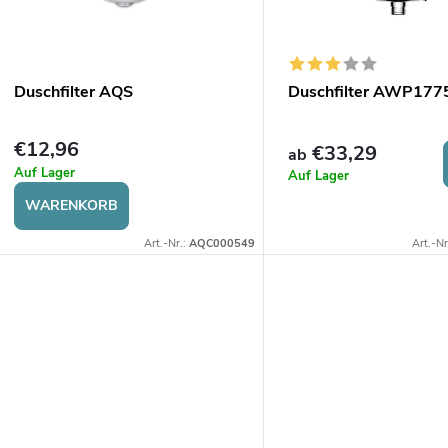
t
t
e
s
d
Duschfilter AQS
Duschfilter AWP177
o
e
€12,96
€33,29
ab
r
Auf Lager
Auf Lager
r
WARENKORB
t
P
Art.-Nr.:
AQC000549
Art.-Nr
r
e
o
r
d
u