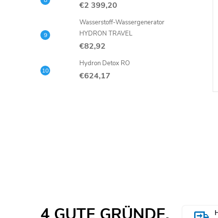
€2 399,20
Wasserstoff-Wassergenerator
HYDRON TRAVEL
€82,92
Hydron Detox RO
€624,17
t
4 GUTE GRÜNDE,