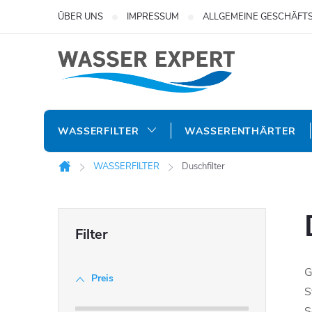
Zum
ÜBER UNS
IMPRESSUM
ALLGEMEINE GESCHÄFT
Inhalt
springen
WASSERFILTER
WASSERENTHÄRTER
WASSERFILTER
Duschfilter
Startseite
S
e
G
Preis
i
S
S