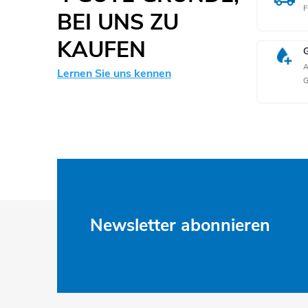
r
F
BEI UNS ZU
KAUFEN
l
A
Lernen Sie uns kennen
t
F
Newsletter abonnieren
u
ß