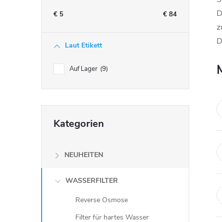
t
D
€
5
€
84
z
e
D
Laut Etikett
n
Auf Lager
9
l
e
Kategorien
Kategorien
überspringen
i
s
NEUHEITEN
t
WASSERFILTER
Reverse Osmose
e
Filter für hartes Wasser