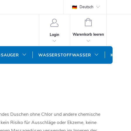
Deutsch
WARENKORB
Warenkorb leeren
Login
BSAUGER
WASSERSTOFFWASSER
KONTAK
sundes Duschen ohne Chlor und andere chemische
t kein Risiko für Ausschläge oder Ekzeme, keine
denen Massagedüsen verwenden im Inneren des