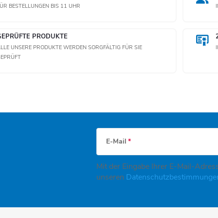
ÜR BESTELLUNGEN BIS 11 UHR
e
GEPRÜFTE PRODUKTE
LLE UNSERE PRODUKTE WERDEN SORGFÄLTIG FÜR SIE
GEPRÜFT
e
m
e
n
E-Mail
e
Mit der Eingabe Ihrer E-Mail-Adress
unseren
Datenschutzbestimmung
d
e