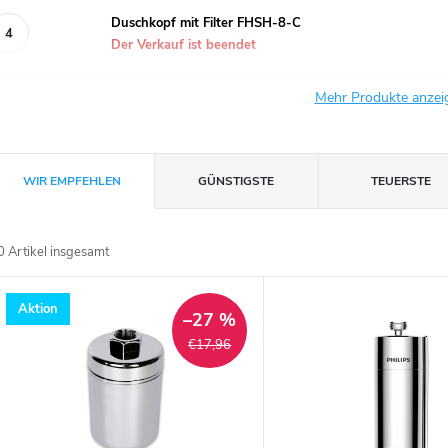
Duschkopf mit Filter FHSH-8-C
Der Verkauf ist beendet
Mehr Produkte anze
P
WIR EMPFEHLEN
GÜNSTIGSTE
TEUERSTE
r
0
Artikel insgesamt
o
L
Aktion
d
–27 %
€17,96
u
s
k