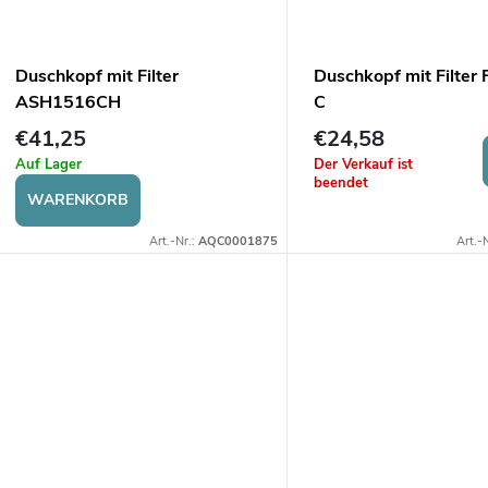
u
n
k
g
Duschkopf mit Filter
Duschkopf mit Filter
t
ASH1516CH
C
€41,25
€24,58
e
Auf Lager
Der Verkauf ist
beendet
WARENKORB
Art.-Nr.:
AQC0001875
Art.-