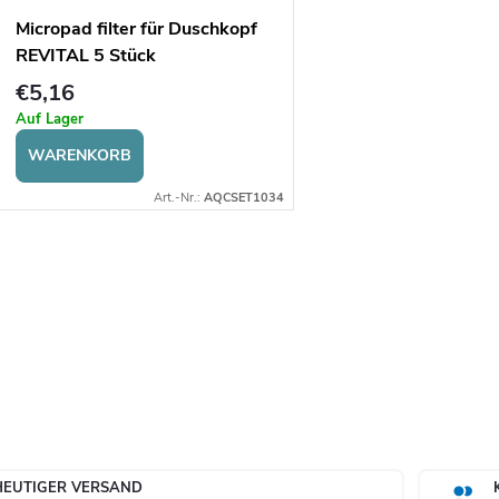
Micropad filter für Duschkopf
REVITAL 5 Stück
€5,16
Auf Lager
WARENKORB
Art.-Nr.:
AQCSET1034
S
e
u
e
HEUTIGER VERSAND