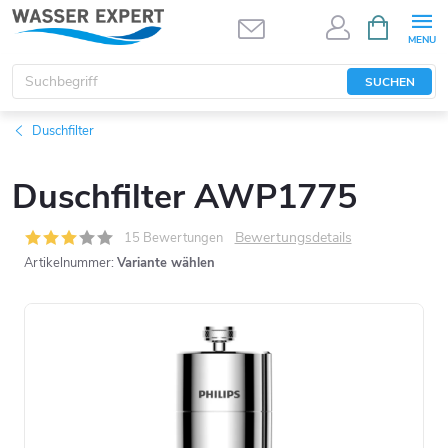
Zum
WARENK
Inhalt
springen
SUCHEN
Duschfilter
Duschfilter AWP1775
Bewertungsdetails
15 Bewertungen
Artikelnummer:
Variante wählen