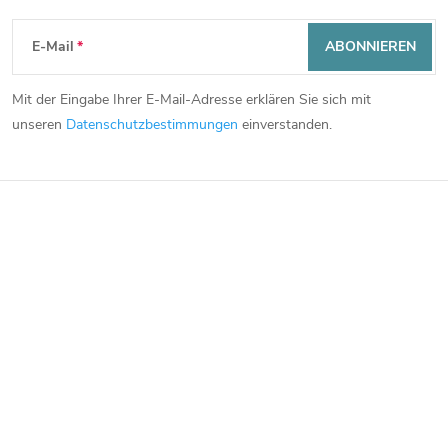
F
s
E-Mail
ABONNIEREN
t
u
Mit der Eingabe Ihrer E-Mail-Adresse erklären Sie sich mit
e
ß
unseren
Datenschutzbestimmungen
einverstanden.
z
e
i
l
e