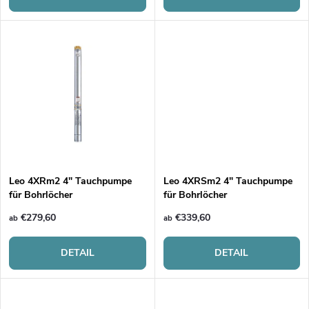
o
r
r
P
t
r
i
o
e
d
r
u
Leo 4XRm2 4" Tauchpumpe
Leo 4XRSm2 4" Tauchpumpe
für Bohrlöcher
für Bohrlöcher
u
k
€279,60
€339,60
ab
ab
n
t
DETAIL
DETAIL
g
e