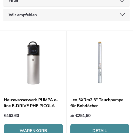
Filter
P
Wir empfehlen
r
Günstigste
L
Teuerste
o
i
Meistverkauft
d
s
Alphabetisch
u
t
k
e
t
Hauswasserwerk PUMPA e-
Leo 3XRm2 3" Tauchpumpe
line E-DRIVE PHF PICOLA
für Bohrlöcher
d
s
€463,60
€251,60
ab
e
WARENKORB
DETAIL