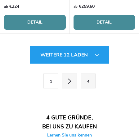
€224
€259,60
ab
ab
DETAIL
DETAIL
S
WEITERE 12 LADEN
t
e
P
1
4
a
u
g
e
i
r
n
4 GUTE GRÜNDE,
i
e
BEI UNS ZU KAUFEN
e
Lernen Sie uns kennen
r