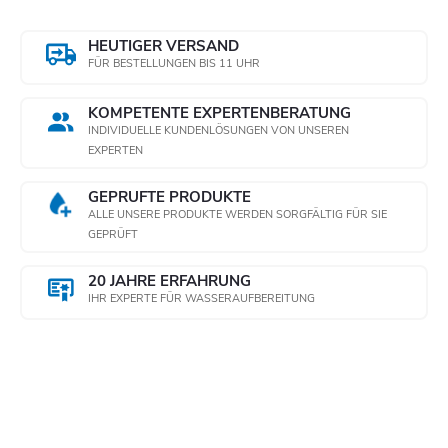
l
u
e
HEUTIGER VERSAND
n
FÜR BESTELLUNGEN BIS 11 UHR
m
g
e
KOMPETENTE EXPERTENBERATUNG
INDIVIDUELLE KUNDENLÖSUNGEN VON UNSEREN
n
EXPERTEN
t
GEPRÜFTE PRODUKTE
ALLE UNSERE PRODUKTE WERDEN SORGFÄLTIG FÜR SIE
e
GEPRÜFT
d
20 JAHRE ERFAHRUNG
IHR EXPERTE FÜR WASSERAUFBEREITUNG
e
r
L
i
Newsletter abonnieren