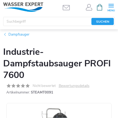
Zum
WARENK
Inhalt
springen
SUCHEN
Dampfsauger
Industrie-
Dampfstaubsauger PROFI
7600
Bewertungsdetails
Nicht bewertet
Artikelnummer:
STEAMT0091