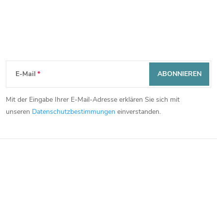
Newsletter abonnieren
F
E-Mail
ABONNIEREN
u
Mit der Eingabe Ihrer E-Mail-Adresse erklären Sie sich mit
ß
unseren
Datenschutzbestimmungen
einverstanden.
z
e
i
l