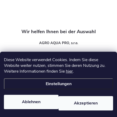
e
AGRO AQUA PRO, s.r.o.
info
@
wasser-expert.de
Diese Website verwendet Cookies. Indem Sie diese
Website weiter nutzen, stimmen Sie deren Nutzung zu.
Weitere Informationen finden Sie
hier
.
Informationen für Sie
Einstellungen
Copyright 2026
Wasser-Expert
. Alle Rechte vorbehalten.
Ablehnen
Akzeptieren
Erstellt von Shoptet