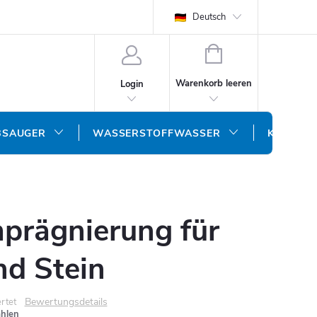
Deutsch
WARENKORB
Warenkorb leeren
Login
BSAUGER
WASSERSTOFFWASSER
KONTAK
prägnierung für
nd Stein
Bewertungsdetails
rtet
ählen