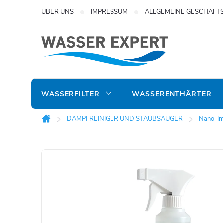
Zum
ÜBER UNS
IMPRESSUM
ALLGEMEINE GESCHÄFT
Inhalt
springen
WASSERFILTER
WASSERENTHÄRTER
DAMPFREINIGER UND STAUBSAUGER
Nano-Im
Startseite