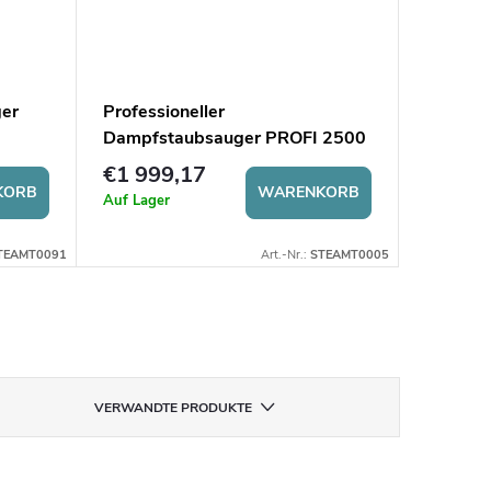
ger
Professioneller
Industr
Dampfstaubsauger PROFI 2500
PROFI 
€1 999,17
€8 33
KORB
WARENKORB
Auf Lager
Auf Lage
Hersteller
TEAMT0091
Art.-Nr.:
STEAMT0005
VERWANDTE PRODUKTE