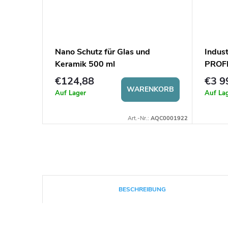
VATION
Nano Schutz für Glas und
Indus
el
Keramik 500 ml
PROFI
€124,88
€3 9
NKORB
WARENKORB
Auf Lager
Auf La
:
STEAMT0017
Art.-Nr.:
AQC0001922
BESCHREIBUNG