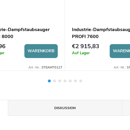
trie-Dampfstaubsauger
Industrie-Dampfstaubsau
 8000
PROFI 7600
96
€2 915,83
WARENKORB
WAREN
ger
Auf Lager
Art.-Nr.:
STEAMT0127
Art.-Nr.:
S
DISKUSSION