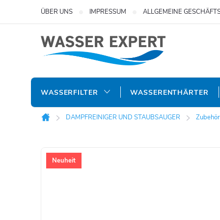
Zum
ÜBER UNS
IMPRESSUM
ALLGEMEINE GESCHÄFT
Inhalt
springen
WASSERFILTER
WASSERENTHÄRTER
DAMPFREINIGER UND STAUBSAUGER
Zubehör
Startseite
Neuheit