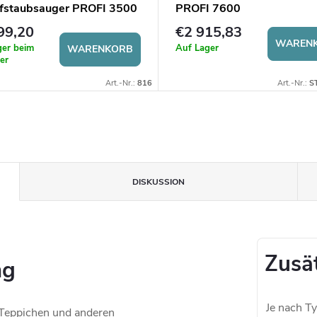
staubsauger PROFI 3500
PROFI 7600
99,20
€2 915,83
WAREN
ger beim
Auf Lager
WARENKORB
er
Art.-Nr.:
816
Art.-Nr.:
S
DISKUSSION
Zusä
ng
Je nach T
 Teppichen und anderen