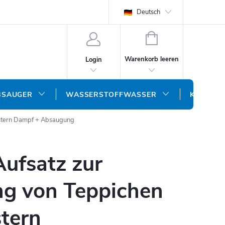
Deutsch
WARENKORB
Warenkorb leeren
Login
BSAUGER
WASSERSTOFFWASSER
KONTAK
stern
Dampf + Absaugung
Aufsatz zur
ng von Teppichen
tern