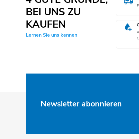
F
BEI UNS ZU
KAUFEN
A
Lernen Sie uns kennen
F
Newsletter abonnieren
u
ß