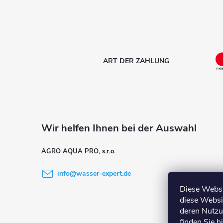
z
e
i
ART DER ZAHLUNG
l
e
AGRO AQUA PRO, s.r.o.
info
@
wasser-expert.de
Diese Websi
diese Websi
deren Nutzu
finden Sie
h