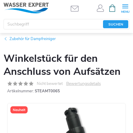
Zum
WARENK
Inhalt
springen
SUCHEN
Zubehör für Dampfreiniger
Winkelstück für den
Anschluss von Aufsätzen
Bewertungsdetails
Nicht bewertet
Artikelnummer:
STEAMT0065
Neuheit