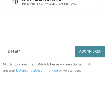
IHR EXPERTE FÜR WASSERAUFBEREITUNG
Newsletter abonnieren
F
E-Mail
ABONNIEREN
u
Mit der Eingabe Ihrer E-Mail-Adresse erklären Sie sich mit
ß
unseren
Datenschutzbestimmungen
einverstanden.
z
e