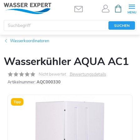
Zum
WARENK
Inhalt
springen
SUCHEN
Wasserkoordinatoren
Wasserkühler AQUA AC1
Bewertungsdetails
Nicht bewertet
Artikelnummer:
AQC000330
Tipp