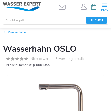
Zum
WARENK
Inhalt
springen
SUCHEN
Wasserhahn
Wasserhahn OSLO
Bewertungsdetails
Nicht bewertet
Artikelnummer:
AQC0001355