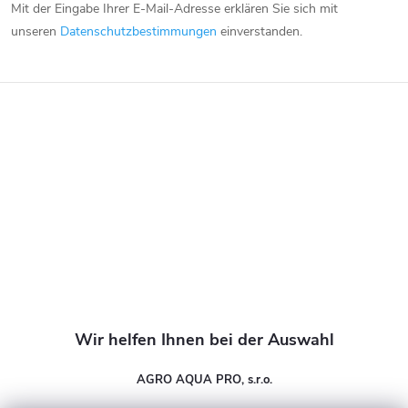
Mit der Eingabe Ihrer E-Mail-Adresse erklären Sie sich mit
ß
unseren
Datenschutzbestimmungen
einverstanden.
z
e
i
l
e
AGRO AQUA PRO, s.r.o.