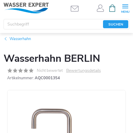
Zum
WARENK
Inhalt
springen
SUCHEN
Wasserhahn
Wasserhahn BERLIN
Bewertungsdetails
Nicht bewertet
Artikelnummer:
AQC0001354