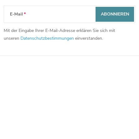
F
E-Mail
ABONNIEREN
u
Mit der Eingabe Ihrer E-Mail-Adresse erklären Sie sich mit
ß
unseren
Datenschutzbestimmungen
einverstanden.
z
e
i
l
e