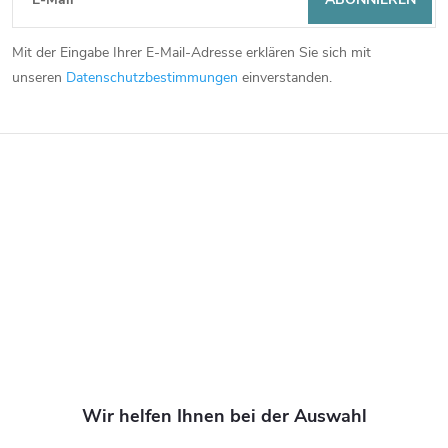
u
Mit der Eingabe Ihrer E-Mail-Adresse erklären Sie sich mit
ß
unseren
Datenschutzbestimmungen
einverstanden.
z
e
i
l
e