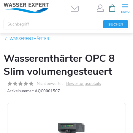
Zum
WARENK
Inhalt
springen
SUCHEN
WASSERENTHÄRTER
Wasserenthärter OPC 8
Slim volumengesteuert
Bewertungsdetails
Nicht bewertet
Artikelnummer:
AQC0001507