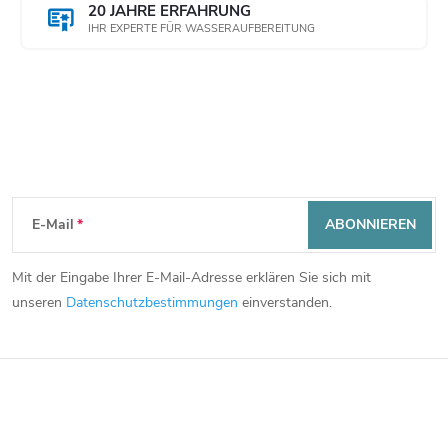
20 JAHRE ERFAHRUNG
IHR EXPERTE FÜR WASSERAUFBEREITUNG
Newsletter abonnieren
F
E-Mail
ABONNIEREN
u
Mit der Eingabe Ihrer E-Mail-Adresse erklären Sie sich mit
ß
unseren
Datenschutzbestimmungen
einverstanden.
z
e