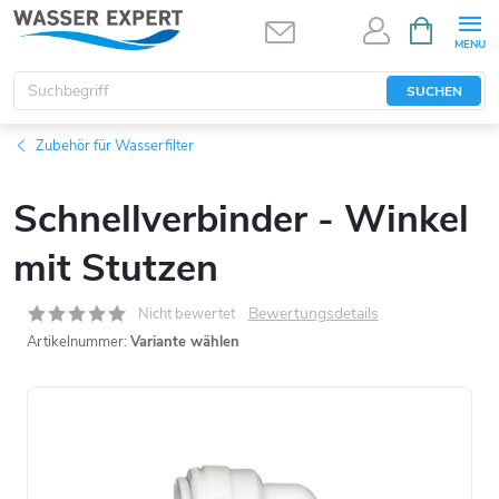
Zum
WARENK
Inhalt
springen
SUCHEN
Zubehör für Wasserfilter
Schnellverbinder - Winkel
mit Stutzen
Bewertungsdetails
Nicht bewertet
Artikelnummer:
Variante wählen