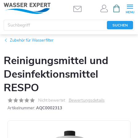
Zum
WARENK
Inhalt
springen
SUCHEN
Zubehör für Wasserfilter
Reinigungsmittel und
Desinfektionsmittel
RESPO
Bewertungsdetails
Nicht bewertet
Artikelnummer:
AQC0002313