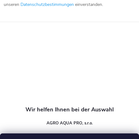
ß
unseren
Datenschutzbestimmungen
einverstanden.
z
e
i
l
e
AGRO AQUA PRO, s.r.o.
info
@
wasser-expert.de