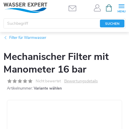
Zum
WARENK
Inhalt
springen
SUCHEN
Filter für Warmwasser
Mechanischer Filter mit
Manometer 16 bar
Bewertungsdetails
Nicht bewertet
Artikelnummer:
Variante wählen