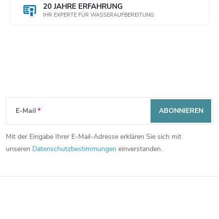
20 JAHRE ERFAHRUNG
IHR EXPERTE FÜR WASSERAUFBEREITUNG
Newsletter abonnieren
F
E-Mail
ABONNIEREN
u
Mit der Eingabe Ihrer E-Mail-Adresse erklären Sie sich mit
ß
unseren
Datenschutzbestimmungen
einverstanden.
z
e