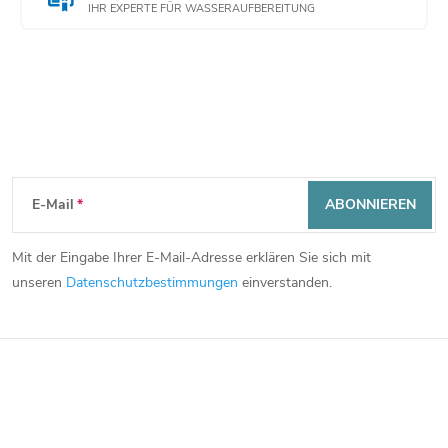
IHR EXPERTE FÜR WASSERAUFBEREITUNG
Newsletter abonnieren
F
E-Mail
ABONNIEREN
u
Mit der Eingabe Ihrer E-Mail-Adresse erklären Sie sich mit
ß
unseren
Datenschutzbestimmungen
einverstanden.
z
e
i