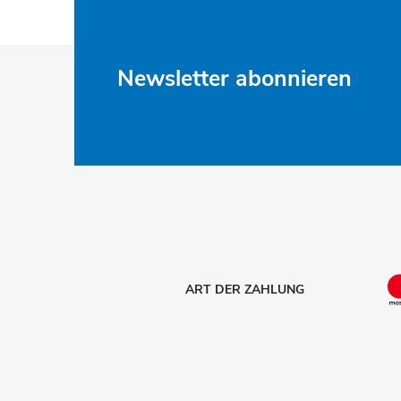
F
Newsletter abonnieren
u
ß
z
e
i
ART DER ZAHLUNG
l
e