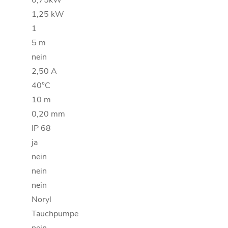
0,75kW
1,25 kW
1
5 m
nein
2,50 A
40°C
10 m
0,20 mm
IP 68
ja
nein
nein
nein
Noryl
Tauchpumpe