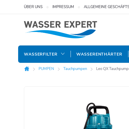
Zum
ÜBER UNS
IMPRESSUM
ALLGEMEINE GESCHÄFT
Inhalt
springen
WASSERFILTER
WASSERENTHÄRTER
PUMPEN
Tauchpumpen
Leo QX Tauchpump
Startseite