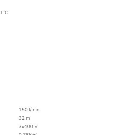
0 ˚C
150 l/min
32 m
3x400 V