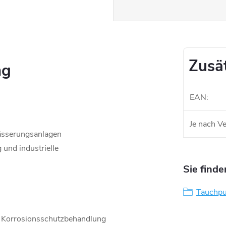
Zusä
ng
EAN
:
Je nach 
ässerungsanlagen
und industrielle
Sie finde
Tauchp
r Korrosionsschutzbehandlung