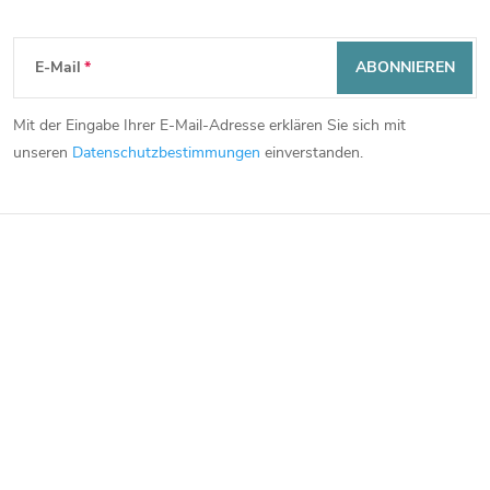
Newsletter abonnieren
F
E-Mail
ABONNIEREN
u
Mit der Eingabe Ihrer E-Mail-Adresse erklären Sie sich mit
ß
unseren
Datenschutzbestimmungen
einverstanden.
z
e
i
l
e