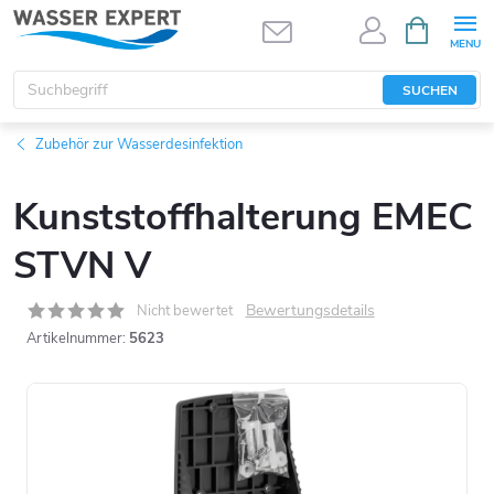
Zum
WARENK
Inhalt
springen
SUCHEN
Zubehör zur Wasserdesinfektion
Kunststoffhalterung EMEC
STVN V
Bewertungsdetails
Nicht bewertet
Artikelnummer:
5623