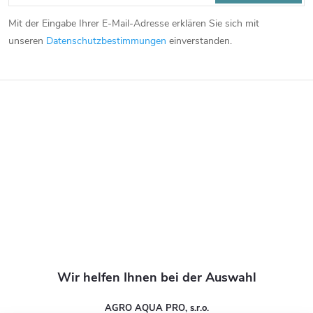
u
Mit der Eingabe Ihrer E-Mail-Adresse erklären Sie sich mit
ß
unseren
Datenschutzbestimmungen
einverstanden.
z
e
i
l
e
AGRO AQUA PRO, s.r.o.