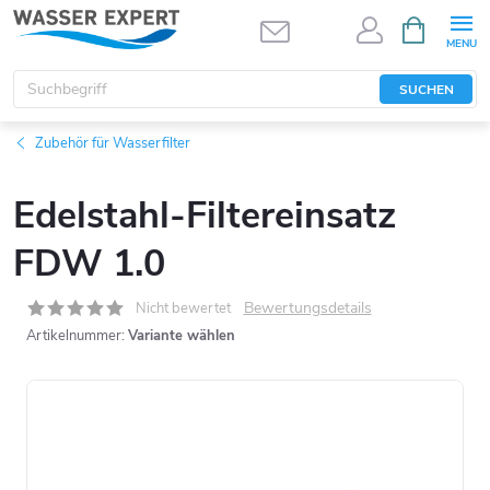
Zum
WARENK
Inhalt
springen
SUCHEN
Zubehör für Wasserfilter
Edelstahl-Filtereinsatz
FDW 1.0
Bewertungsdetails
Nicht bewertet
Artikelnummer:
Variante wählen