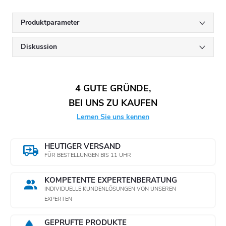
FV1
90 x 300 mm
100 μm
DN 50-
FV2
110 x 400 mm
100 μm
DN 125
Produktparameter
Diskussion
4 GUTE GRÜNDE,
BEI UNS ZU KAUFEN
Lernen Sie uns kennen
HEUTIGER VERSAND
FÜR BESTELLUNGEN BIS 11 UHR
KOMPETENTE EXPERTENBERATUNG
INDIVIDUELLE KUNDENLÖSUNGEN VON UNSEREN
EXPERTEN
GEPRÜFTE PRODUKTE