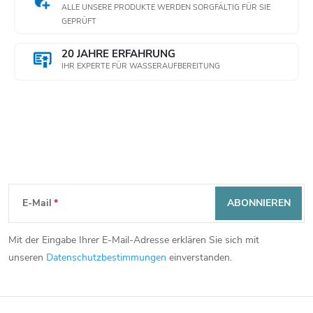
ALLE UNSERE PRODUKTE WERDEN SORGFÄLTIG FÜR SIE
GEPRÜFT
20 JAHRE ERFAHRUNG
IHR EXPERTE FÜR WASSERAUFBEREITUNG
Newsletter abonnieren
F
E-Mail
ABONNIEREN
u
Mit der Eingabe Ihrer E-Mail-Adresse erklären Sie sich mit
ß
unseren
Datenschutzbestimmungen
einverstanden.
z