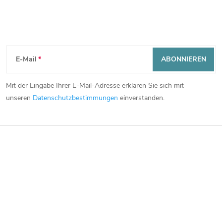
Newsletter abonnieren
F
E-Mail
ABONNIEREN
u
Mit der Eingabe Ihrer E-Mail-Adresse erklären Sie sich mit
ß
unseren
Datenschutzbestimmungen
einverstanden.
z
e
i
l