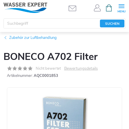
Zum
WARENK
Inhalt
springen
SUCHEN
Zubehör zur Luftbehandlung
BONECO A702 Filter
Bewertungsdetails
Nicht bewertet
Artikelnummer:
AQC0001853