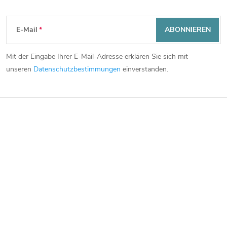
Newsletter abonnieren
F
E-Mail
ABONNIEREN
u
Mit der Eingabe Ihrer E-Mail-Adresse erklären Sie sich mit
ß
unseren
Datenschutzbestimmungen
einverstanden.
z
e
i
l
e