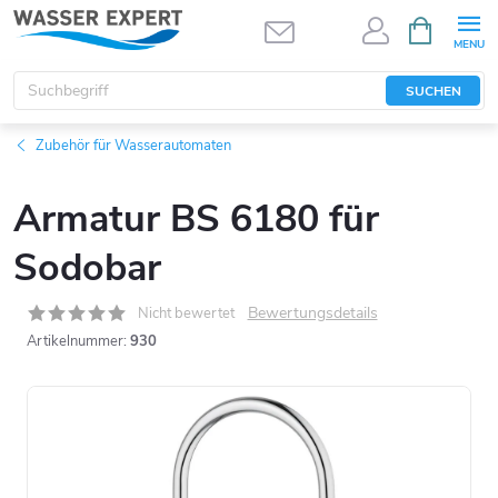
Zum
WARENK
Inhalt
springen
SUCHEN
Zubehör für Wasserautomaten
Armatur BS 6180 für
Sodobar
Bewertungsdetails
Nicht bewertet
Artikelnummer:
930