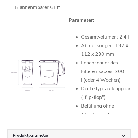
abnehmbarer Griff
Parameter:
Gesamtvolumen: 2,4 l
Abmessungen: 197 х
112 х 230 mm
Lebensdauer des
Filtereinsatzes: 200
l (oder 4 Wochen)
Deckeltyp: aufklappbar
("flip-flop")
Befüllung ohne
Abnehmen des
Deckels: ja
Produktparameter