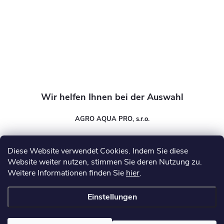
i
l
e
AGRO AQUA PRO, s.r.o.
info
@
wasser-expert.de
Diese Website verwendet Cookies. Indem Sie diese
Website weiter nutzen, stimmen Sie deren Nutzung zu.
Weitere Informationen finden Sie
hier
.
Informationen für Sie
Einstellungen
Copyright 2026
Wasser-Expert
. Alle Rechte vorbehalten.