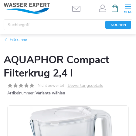
Zum
WARENK
Inhalt
springen
SUCHEN
Filtrkanne
AQUAPHOR Compact
Filterkrug 2,4 l
Bewertungsdetails
Nicht bewertet
Artikelnummer:
Variante wählen